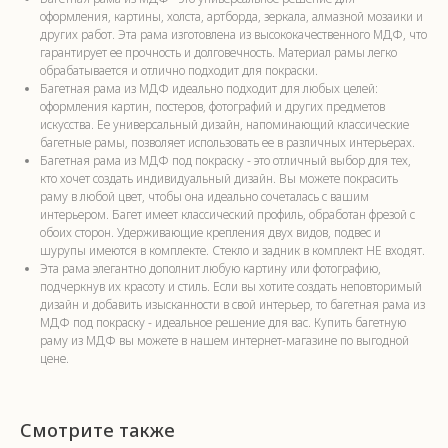
оформления, картины, холста, артборда, зеркала, алмазной мозаики и
других работ. Эта рама изготовлена из высококачественного МДФ, что
гарантирует ее прочность и долговечность. Материал рамы легко
обрабатывается и отлично подходит для покраски.
Багетная рама из МДФ идеально подходит для любых целей:
оформления картин, постеров, фотографий и других предметов
искусства. Ее универсальный дизайн, напоминающий классические
багетные рамы, позволяет использовать ее в различных интерьерах.
Багетная рама из МДФ под покраску - это отличный выбор для тех,
кто хочет создать индивидуальный дизайн. Вы можете покрасить
раму в любой цвет, чтобы она идеально сочеталась с вашим
интерьером. Багет имеет классический профиль, обработан фрезой с
обоих сторон. Удерживающие крепления двух видов, подвес и
шурупы имеются в комплекте. Стекло и задник в комплект НЕ входят.
Эта рама элегантно дополнит любую картину или фотографию,
подчеркнув их красоту и стиль. Если вы хотите создать неповторимый
дизайн и добавить изысканности в свой интерьер, то багетная рама из
МДФ под покраску - идеальное решение для вас. Купить багетную
раму из МДФ вы можете в нашем интернет-магазине по выгодной
цене.
Смотрите также