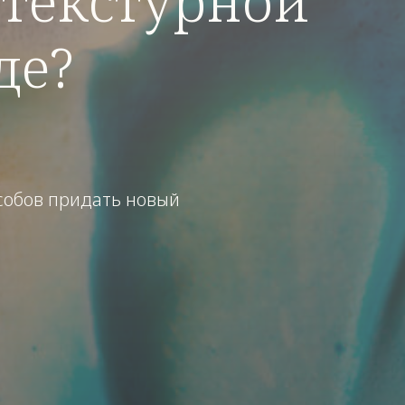
 текстурной
де?
особов придать новый