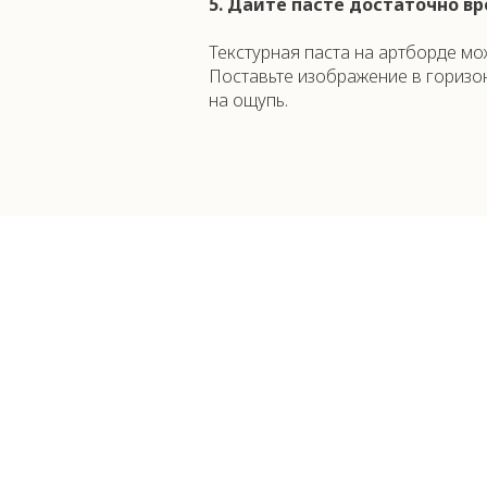
5. Дайте пасте достаточно в
Текстурная паста на артборде мо
Поставьте изображение в горизо
на ощупь.
В заключение
, работа с тексту
вашему изображению. Следуя про
в своих произведениях.