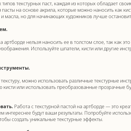
 типов текстурных паст, каждая из которых обладает свои
асты на основе акрила, которые можно наносить как кист
 и масла, но для начинающих художников лучше остановить
ем.
а артборде нельзя наносить ее в толстом слое, так как эт
зображения. Используйте шпатели, кисти или другие инст
нструменты.
 текстуру, можно использовать различные текстурные инс
ю кисти или использовать преобразованные прозрачные б
вать.
Работа с текстурной пастой на артборде — это креа
ем интереснее будут ваши результаты. Попробуйте исполь
чтобы создать уникальные текстурные эффекты.