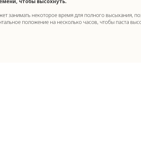
ремени, чтобы высохнуть.
жет занимать некоторое время для полного высыхания, по
нтальное положение на несколько часов, чтобы паста высо
рной пастой на артборде — это увлекательный и творчески
стым правилам, вы сможете достичь отличных результатов 