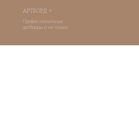
АРТБОРД +
Профессиональные
артборды и не только