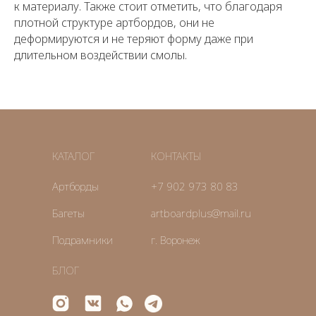
к материалу. Также стоит отметить, что благодаря
плотной структуре артбордов, они не
деформируются и не теряют форму даже при
длительном воздействии смолы.
КАТАЛОГ
КОНТАКТЫ
Артборды
+7 902 973 80 83
Багеты
artboardplus@mail.ru
Подрамники
г. Воронеж
БЛОГ