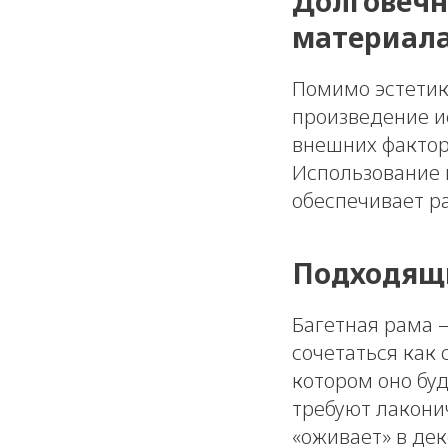
Долговечн
материал
Помимо эстетик
произведение и
внешних фактор
Использование 
обеспечивает р
Подходящи
Багетная рама 
сочетаться как 
котором оно бу
требуют лаконич
«оживает» в дек