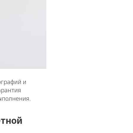
ографий и
арантия
ыполнения.
етной