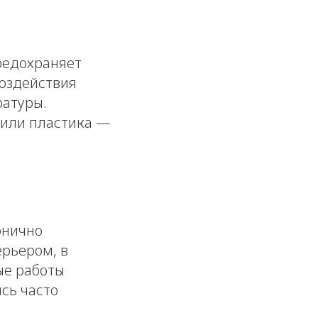
редохраняет
воздействия
ратуры.
 или пластика —
онично
ерьером, в
ые работы
сь часто