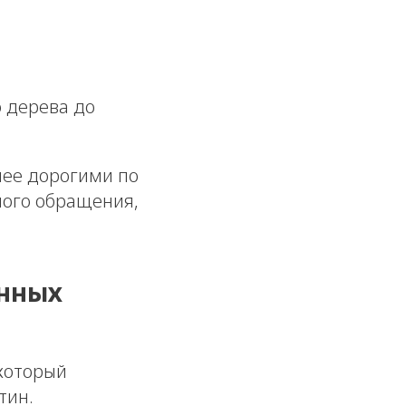
о дерева до
лее дорогими по
ного обращения,
енных
который
тин.