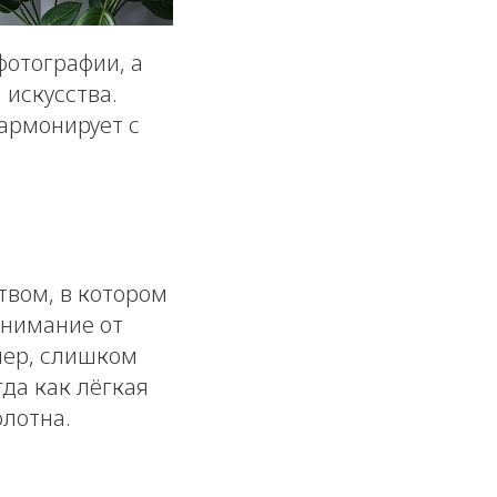
фотографии, а
 искусства.
армонирует с
вом, в котором
внимание от
мер, слишком
да как лёгкая
лотна.