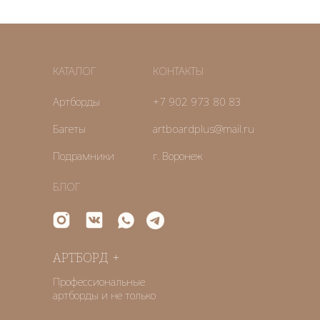
КАТАЛОГ
КОНТАКТЫ
Артборды
+7 902 973 80 83
Багеты
artboardplus@mail.ru
Подрамники
г. Воронеж
БЛОГ
АРТБОРД +
Профессиональные
артборды и не только