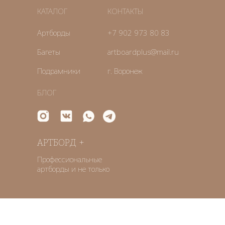
КАТАЛОГ
КОНТАКТЫ
Артборды
+7 902 973 80 83
Багеты
artboardplus@mail.ru
Подрамники
г. Воронеж
БЛОГ
АРТБОРД +
Профессиональные
артборды и не только