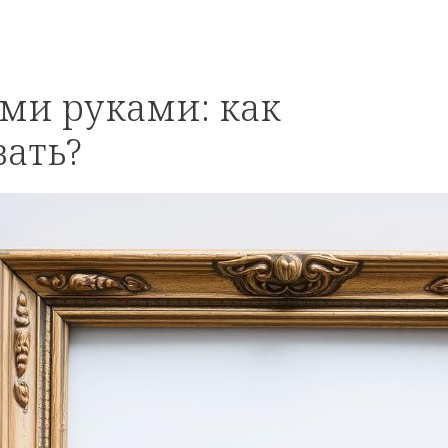
ими руками: как
вать?